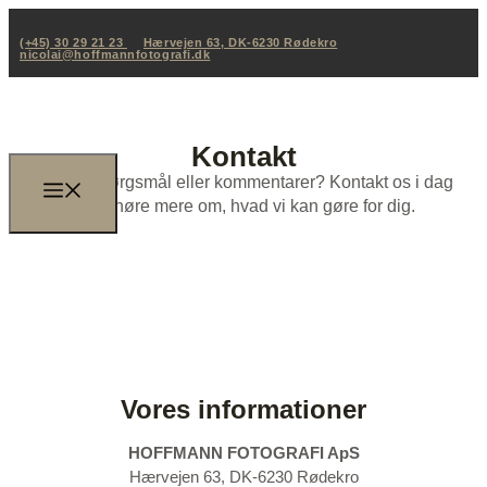
(+45) 30 29 21 23
Hærvejen 63, DK-6230 Rødekro
nicolai@hoffmannfotografi.dk
Kontakt
Har du spørgsmål eller kommentarer? Kontakt os i dag
for at høre mere om, hvad vi kan gøre for dig.
(+45) 30 29 21 23
nicolai@hoffmannfotografi.dk
Vores informationer
HOFFMANN FOTOGRAFI ApS
Hærvejen 63, DK-6230 Rødekro