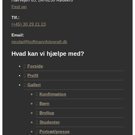
Hærvejen 63, DK-6230 Rødekro
Find vej
Tlf.:
(+45) 30 29 21 23
Email:
nicolai@hoffmannfotografi.dk
Hvad kan vi hjælpe med?
Forside
Profil
Galleri
Konfirmation
Børn
Bryllup
Studenter
Portræt/presse